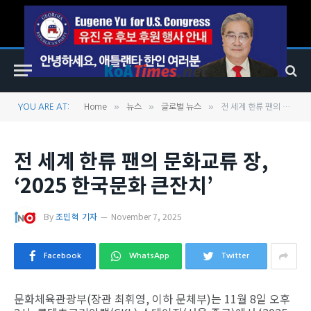
»
»
»
YOU ARE AT:
Home
뉴스
글로벌 뉴스
전 세계 한류 팬의 문화교류 장, ‘2025 한국문화 큰잔치’
전 세계 한류 팬의 문화교류 장,
‘2025 한국문화 큰잔치’
By
조민혁 기자
November 7, 2025
Facebook
WhatsApp
Twitter
문화체육관광부(장관 최휘영, 이하 문체부)는 11월 8일 오후