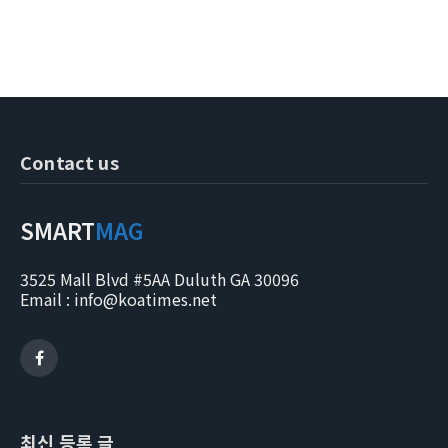
Contact us
SMART
MAG
3525 Mall Blvd #5AA Duluth GA 30096
Email : info@koatimes.net
Facebook
최신 등록 글