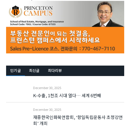
인기글
최신글
최다리뷰
December 30, 2025
K-수출, 1천조 시대 열다… 세계 6번째
December 30, 2025
재중한국인화북연합회, ‘항일독립운동사 초청강연
회’ 개최