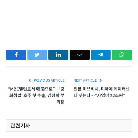
Facebook
Twitter
LinkedIn
Email
Telegram
What
PREVIOUS ARTICLE
NEXT ARTICLE
“MBC탤런트서 韓商으로”…‘강
일본 미쓰비시, 미국에 데이터센
화섬쌀’ 호주 첫 수출, 김성학 부
터 짓는다…”사업비 22조원”
회장
관련기사