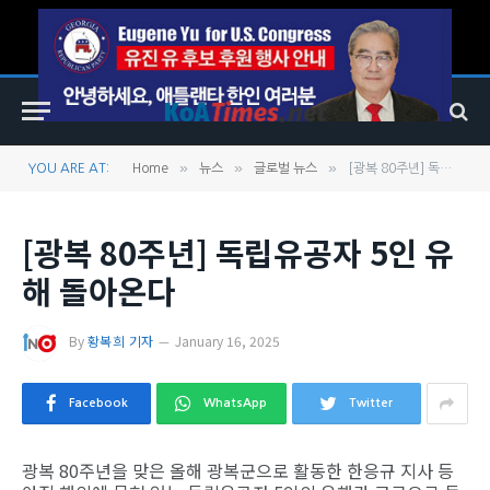
»
»
»
YOU ARE AT:
Home
뉴스
글로벌 뉴스
[광복 80주년] 독립유공자 5인 유해 돌아온다
[광복 80주년] 독립유공자 5인 유
해 돌아온다
By
황복희 기자
January 16, 2025
Facebook
WhatsApp
Twitter
광복 80주년을 맞은 올해 광복군으로 활동한 한응규 지사 등