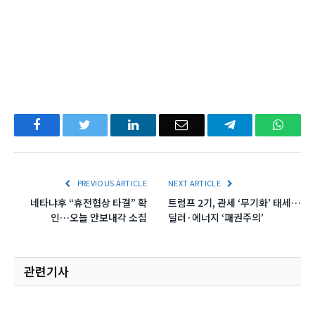
Facebook
Twitter
LinkedIn
Email
Telegram
What
PREVIOUS ARTICLE
NEXT ARTICLE
네타냐후 “휴전협상 타결” 확
트럼프 2기, 관세 ‘무기화’ 태세…
인…오늘 안보내각 소집
딜러·에너지 ‘패권주의’
관련기사