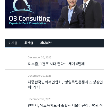
인기글
최신글
최다리뷰
December 30, 2025
K-수출, 1천조 시대 열다… 세계 6번째
December 30, 2025
재중한국인화북연합회, ‘항일독립운동사 초청강연
회’ 개최
December 30, 2025
인천시, 의료복합도시 출발…서울아산청라병원 착