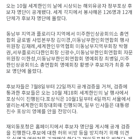
오는 10월 세계한인의 날에 시상되는 해외유공자 정부포상 후
보자 명단이 공개됐다. 세계 각지에서 봉사해온 126명과 12개
단체가 후보자 명단에 올랐다.
동남부 지역과 플로리다 지역에서 미주한인상공회의소 총연
합회 글로벌 사업본부장 김미경,미동남부한인회연합회 행사
위원장 김재례,세계한인무역협회 미동남부지역부회장 박형
권,서부플로리다한인회장 신광수,미동남부한인회연합회 자문
위원장 이한성,미동남부한인회연합회 명예회장 최병일,미주
한인상공회의소 총연합회 명예회장 황병구 후보자가 최종 후
보 명단에 올랐다.
후보자들은 7월8일부터 22일까지 공개검증을 거쳐, 검증에
통과한 후보들은 오는 10월 제18회 세계한인의 날 행사에서
포상식이 진행된다.포상식은 10월1일부터 4일까지 서울에서
열리는세계한인회장대회때 진행되며, 일부 인사들은 대통령
친수 포상의 영예를 안을 전망이다.
재외동포청은 홈페이지에서 후보자 명단을 게시해 공개 검증
을 진행한다.후보에 대한 허위 비방 등을 방지하기 위해 의견
은 실명과 연락처를 기재해야 한다고 재외동포청은 밝혔다. 제