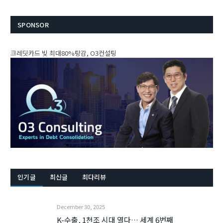
SPONSOR
크레딧카드 빚 최대80%탕감, O3컨설팅
인기글
최신글
최다리뷰
December 30, 2025
K-수출, 1천조 시대 열다… 세계 6번째