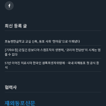
Facebook
최신 등록 글
프놈펜한글학교 교실 신축, 동포 사회 ‘한마음’으로 이뤄냈다
[기자수첩] 끈질긴 캄보디아 스캠조직의 생명력, ‘코리아 전담반’의 시계는 멈
출 수 없다
57년 이어진 히로시마 한국인 원폭희생자위령제…국내 피해동포 첫 공식 참
석
협력사