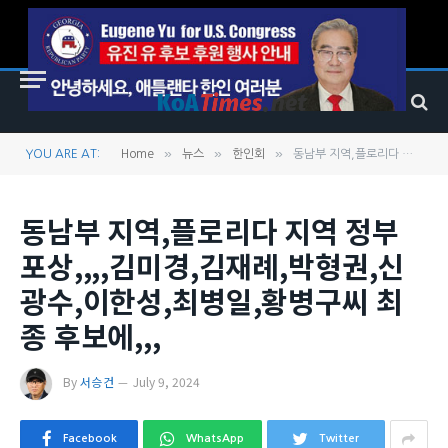
»
»
»
YOU ARE AT:
Home
뉴스
한인회
동남부 지역,플로리다 지역 정부 포상,,,,김미경,김재례,박형권,신광수,이한성,최병일,황병구씨 최종 후보에,,,
동남부 지역,플로리다 지역 정부
포상,,,,김미경,김재례,박형권,신
광수,이한성,최병일,황병구씨 최
종 후보에,,,
By
서승건
July 9, 2024
Facebook
WhatsApp
Twitter