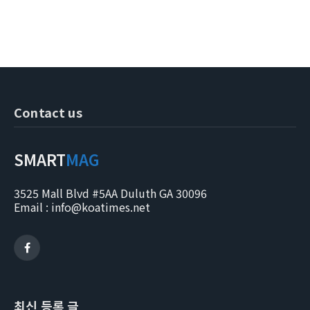
Contact us
SMART
MAG
3525 Mall Blvd #5AA Duluth GA 30096
Email : info@koatimes.net
Facebook
최신 등록 글