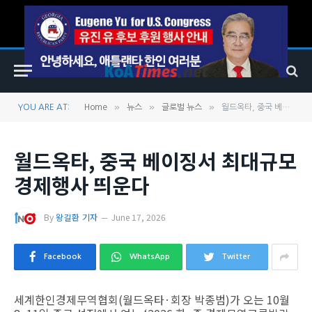
»
»
»
YOU ARE AT:
Home
뉴스
글로벌 뉴스
월드옥타, 중국 베이징서 최대규모 경제행사 띄운다
월드옥타, 중국 베이징서 최대규모
경제행사 띄운다
By
왕길환 기자
June 17, 2026
Facebook
WhatsApp
Twitter
세계한인경제무역협회(월드옥타·회장 박종범)가 오는 10월