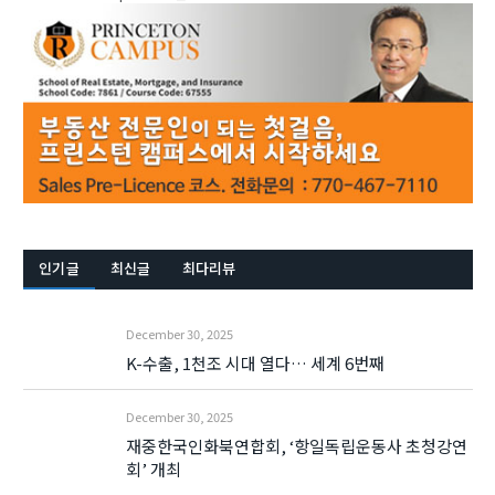
인기글
최신글
최다리뷰
December 30, 2025
K-수출, 1천조 시대 열다… 세계 6번째
December 30, 2025
재중한국인화북연합회, ‘항일독립운동사 초청강연
회’ 개최